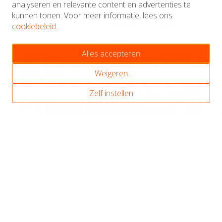
analyseren en relevante content en advertenties te
kunnen tonen. Voor meer informatie, lees ons
Ontdek meer zalen
cookiebeleid
.
Alles accepteren
Weigeren
Zelf instellen
Foyer