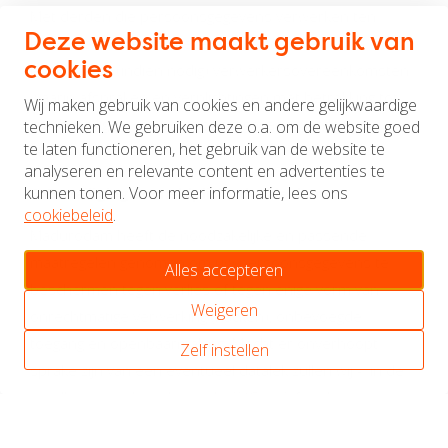
Met derden die persoonsgegevens verwerken ten
Deze website maakt gebruik van
behoeve van de activiteiten van Madurodam sluit
cookies
Madurodam (indien nodig) verwerkersovereenkomsten
waarin afspraken en verplichtingen met betrekking tot
Wij maken gebruik van cookies en andere gelijkwaardige
o.a. beveiliging van persoonsgegevens worden
technieken. We gebruiken deze o.a. om de website goed
te laten functioneren, het gebruik van de website te
gewaarborgd.
analyseren en relevante content en advertenties te
kunnen tonen. Voor meer informatie, lees ons
6. Beveiliging en meldplicht datalekken
cookiebeleid
.
Madurodam heeft de noodzakelijke en passende
maatregelen genomen om uw persoonsgegevens te
Alles accepteren
beschermen tegen verlies of tegen enige vorm van
Weigeren
onrechtmatige verwerking (hacken), onbevoegde
toegang en openbaarmaking. Mocht er onverhoopt
Zelf instellen
sprake zijn van een eventueel datalek zullen wij - in de
gevallen waar dat volgens de AVG en/of andere
wetgeving nodig is - dit (tijdig) melden bij de Autoriteit