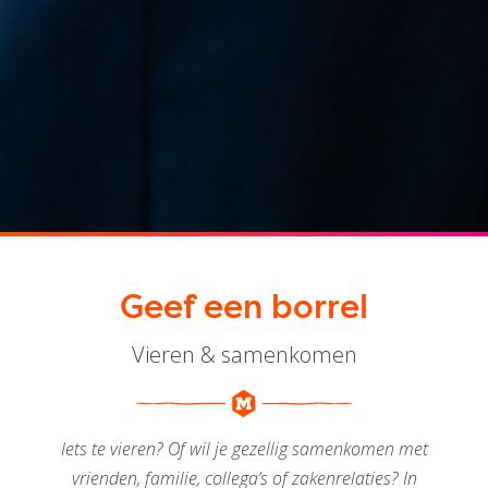
Geef een borrel
Vieren & samenkomen
Iets te vieren? Of wil je gezellig samenkomen met
vrienden, familie, collega’s of zakenrelaties? In