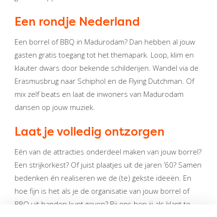
Een rondje Nederland
Een borrel of BBQ in Madurodam? Dan hebben al jouw
gasten gratis toegang tot het themapark. Loop, klim en
klauter dwars door bekende schilderijen. Wandel via de
Erasmusbrug naar Schiphol en de Flying Dutchman. Of
mix zelf beats en laat de inwoners van Madurodam
dansen op jouw muziek.
Laat je volledig ontzorgen
Eén van de attracties onderdeel maken van jouw borrel?
Een strijkorkest? Of juist plaatjes uit de jaren ’60? Samen
bedenken én realiseren we de (te) gekste ideeën. En
hoe fijn is het als je de organisatie van jouw borrel of
BBQ uit handen kunt geven? Bij ons ben jij als klant te