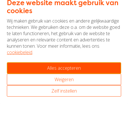
gast op je eigen event. Van concept tot inhouse
Deze website maakt gebruik van
topcatering, van uitnodiging tot bedankjes. Wij regelen
cookies
het.
Wij maken gebruik van cookies en andere gelijkwaardige
technieken. We gebruiken deze o.a. om de website goed
Een palet aan hapjes
te laten functioneren, het gebruik van de website te
analyseren en relevante content en advertenties te
Onze hapjes zien er net zo kleurrijk en feestelijk uit als
kunnen tonen. Voor meer informatie, lees ons
het palet van onze Hollandse meesters. Van
cookiebeleid
.
ambachtelijke oer-Hollandse snacks tot luxe amuses.
Alles is mogelijk. Bekijk onze borrelarrangementen of
Alles accepteren
combineer je borrel met een diner.
Weigeren
Madurodam: Klein Nederland met een GROOT
Zelf instellen
warm gastvrij hart!
- Omgevingsdienst Haaglanden, Jennifer Smit
Borrelen op de enige plek waar heel
Nederland aan je voeten ligt?