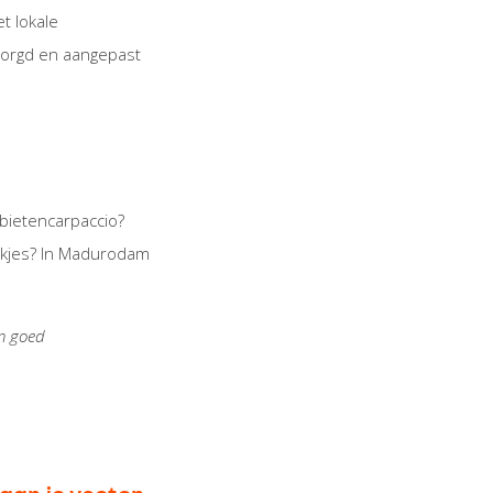
t lokale
rzorgd en aangepast
 bietencarpaccio?
oekjes? In Madurodam
en goed