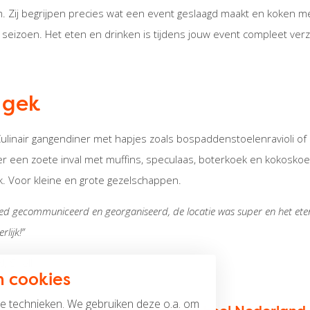
m. Zij begrijpen precies wat een event geslaagd maakt en koken me
t seizoen. Het eten en drinken is tijdens jouw event compleet ve
e gek
Culinair gangendiner met hapjes zoals bospaddenstoelenravioli of
ver een zoete inval met muffins, speculaas, boterkoek en kokosk
ijk. Voor kleine en grote gezelschappen.
oed gecommuniceerd en georganiseerd, de locatie was super en het et
lijk!”
d, Shell
 cookies
ge technieken. We gebruiken deze o.a. om