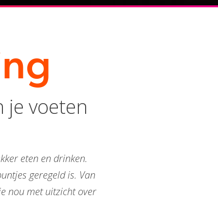
ing
 je voeten
ekker eten en drinken.
puntjes geregeld is. Van
je nou met uitzicht over