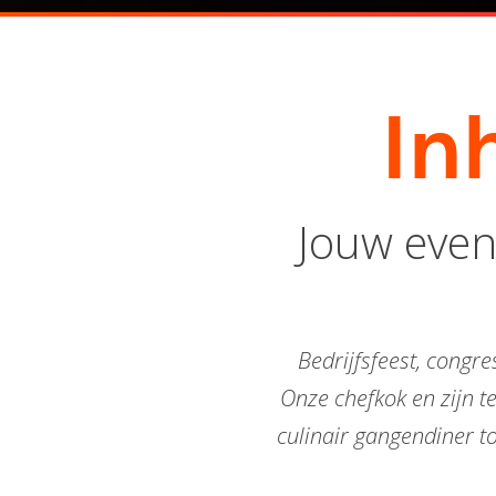
In
Jouw even
Bedrijfsfeest, congre
Onze chefkok en zijn te
culinair gangendiner to