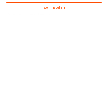
Zelf instellen
Vragen of opmerkingen
Hoe heeft u ons gevonden?
Via eerder contact/offerte
Omgeving/via-via
Google/zoekmachine
Nieuwsbrief/mailing
Via andere website
Anders, namelijk